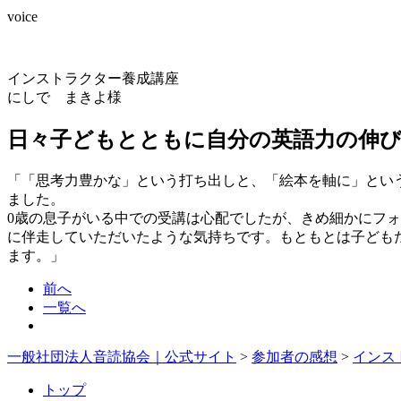
voice
インストラクター養成講座
にしで まきよ様
日々子どもとともに自分の英語力の伸
「「思考力豊かな」という打ち出しと、「絵本を軸に」とい
ました。
0歳の息子がいる中での受講は心配でしたが、きめ細かにフ
に伴走していただいたような気持ちです。もともとは子ども
ます。」
前へ
一覧へ
一般社団法人音読協会｜公式サイト
>
参加者の感想
>
インス
トップ