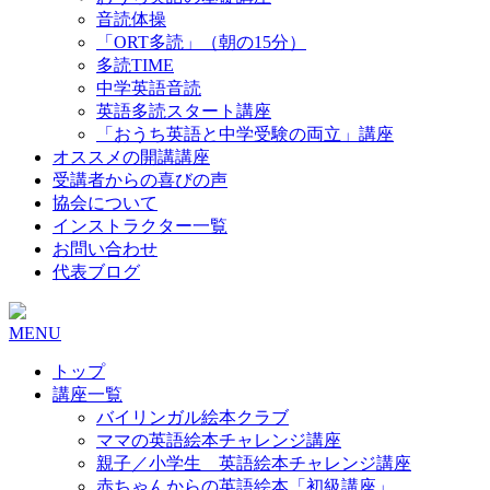
音読体操
「ORT多読」（朝の15分）
多読TIME
中学英語音読
英語多読スタート講座
「おうち英語と中学受験の両立」講座
オススメの開講講座
受講者からの喜びの声
協会について
インストラクター一覧
お問い合わせ
代表ブログ
MENU
トップ
講座一覧
バイリンガル絵本クラブ
ママの英語絵本チャレンジ講座
親子／小学生 英語絵本チャレンジ講座
赤ちゃんからの英語絵本「初級講座」