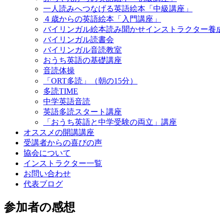
一人読みへつなげる英語絵本「中級講座」
４歳からの英語絵本「入門講座」
バイリンガル絵本読み聞かせインストラクター養
バイリンガル読書会
バイリンガル音読教室
おうち英語の基礎講座
音読体操
「ORT多読」（朝の15分）
多読TIME
中学英語音読
英語多読スタート講座
「おうち英語と中学受験の両立」講座
オススメの開講講座
受講者からの喜びの声
協会について
インストラクター一覧
お問い合わせ
代表ブログ
参加者の感想