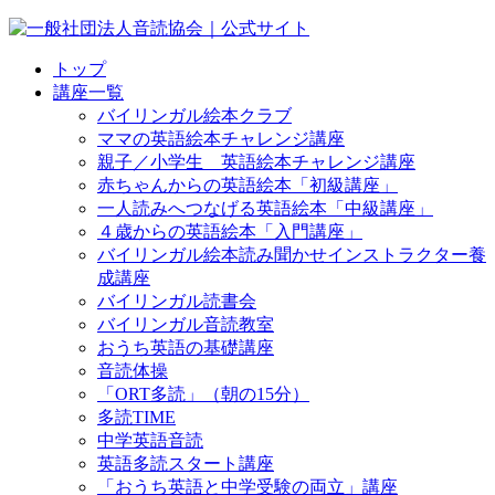
トップ
講座一覧
バイリンガル絵本クラブ
ママの英語絵本チャレンジ講座
親子／小学生 英語絵本チャレンジ講座
赤ちゃんからの英語絵本「初級講座」
一人読みへつなげる英語絵本「中級講座」
４歳からの英語絵本「入門講座」
バイリンガル絵本読み聞かせインストラクター養
成講座
バイリンガル読書会
バイリンガル音読教室
おうち英語の基礎講座
音読体操
「ORT多読」（朝の15分）
多読TIME
中学英語音読
英語多読スタート講座
「おうち英語と中学受験の両立」講座