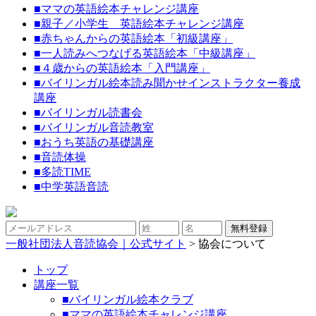
■
ママの英語絵本チャレンジ講座
■
親子／小学生 英語絵本チャレンジ講座
■
赤ちゃんからの英語絵本「初級講座」
■
一人読みへつなげる英語絵本「中級講座」
■
４歳からの英語絵本「入門講座」
■
バイリンガル絵本読み聞かせインストラクター養成
講座
■
バイリンガル読書会
■
バイリンガル音読教室
■
おうち英語の基礎講座
■
音読体操
■
多読TIME
■
中学英語音読
一般社団法人音読協会｜公式サイト
>
協会について
トップ
講座一覧
■バイリンガル絵本クラブ
■ママの英語絵本チャレンジ講座