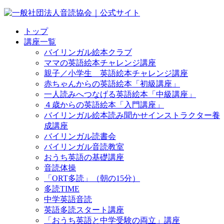
トップ
講座一覧
バイリンガル絵本クラブ
ママの英語絵本チャレンジ講座
親子／小学生 英語絵本チャレンジ講座
赤ちゃんからの英語絵本「初級講座」
一人読みへつなげる英語絵本「中級講座」
４歳からの英語絵本「入門講座」
バイリンガル絵本読み聞かせインストラクター養
成講座
バイリンガル読書会
バイリンガル音読教室
おうち英語の基礎講座
音読体操
「ORT多読」（朝の15分）
多読TIME
中学英語音読
英語多読スタート講座
「おうち英語と中学受験の両立」講座