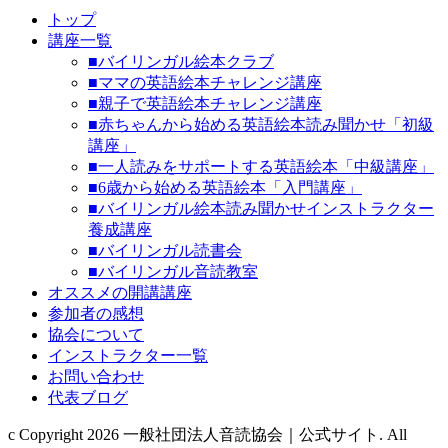
トップ
講座一覧
■バイリンガル絵本クラブ
■ママの英語絵本チャレンジ講座
■親子で英語絵本チャレンジ講座
■赤ちゃんから始める英語絵本読み聞かせ「初級
講座」
■一人読みをサポートする英語絵本「中級講座」
■6歳から始める英語絵本「入門講座」
■バイリンガル絵本読み聞かせインストラクター
養成講座
■バイリンガル読書会
■バイリンガル音読教室
オススメの開講講座
参加者の感想
協会について
インストラクター一覧
お問い合わせ
代表ブログ
c Copyright 2026 一般社団法人音読協会｜公式サイト. All