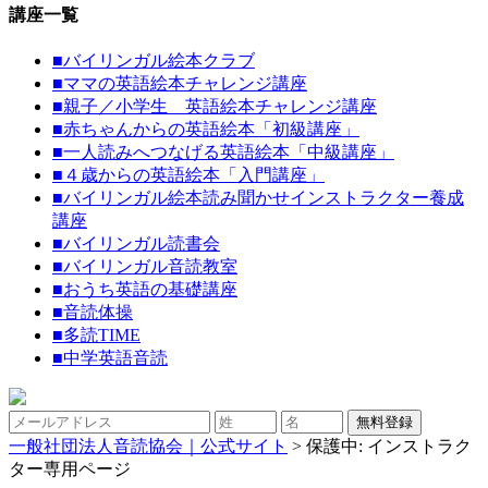
講座一覧
■
バイリンガル絵本クラブ
■
ママの英語絵本チャレンジ講座
■
親子／小学生 英語絵本チャレンジ講座
■
赤ちゃんからの英語絵本「初級講座」
■
一人読みへつなげる英語絵本「中級講座」
■
４歳からの英語絵本「入門講座」
■
バイリンガル絵本読み聞かせインストラクター養成
講座
■
バイリンガル読書会
■
バイリンガル音読教室
■
おうち英語の基礎講座
■
音読体操
■
多読TIME
■
中学英語音読
一般社団法人音読協会｜公式サイト
>
保護中: インストラク
ター専用ページ