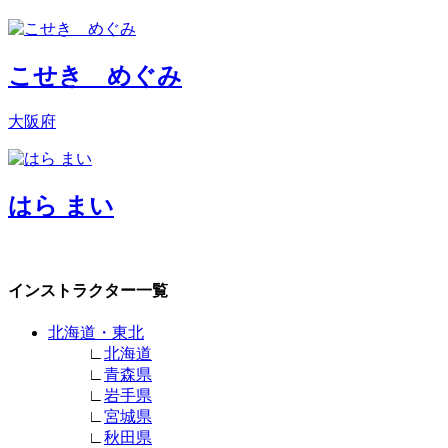
こせき めぐみ
大阪府
はら まい
インストラクター一覧
北海道・東北
∟
北海道
∟
青森県
∟
岩手県
∟
宮城県
∟
秋田県