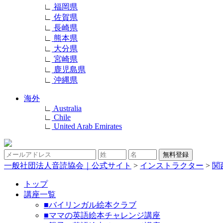
∟
福岡県
∟
佐賀県
∟
長崎県
∟
熊本県
∟
大分県
∟
宮崎県
∟
鹿児島県
∟
沖縄県
海外
∟
Australia
∟
Chile
∟
United Arab Emirates
一般社団法人音読協会｜公式サイト
>
インストラクター
>
関
トップ
講座一覧
■バイリンガル絵本クラブ
■ママの英語絵本チャレンジ講座