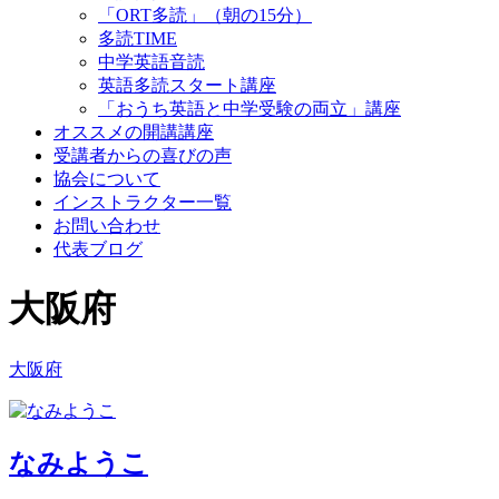
「ORT多読」（朝の15分）
多読TIME
中学英語音読
英語多読スタート講座
「おうち英語と中学受験の両立」講座
オススメの開講講座
受講者からの喜びの声
協会について
インストラクター一覧
お問い合わせ
代表ブログ
大阪府
大阪府
なみようこ