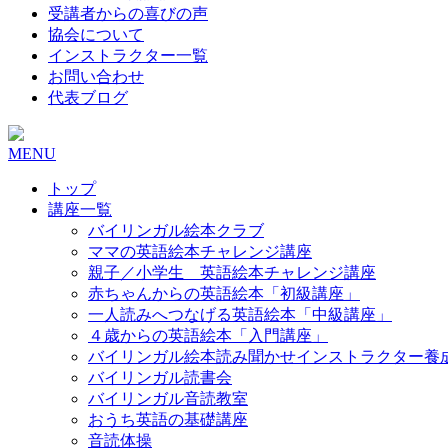
受講者からの喜びの声
協会について
インストラクター一覧
お問い合わせ
代表ブログ
MENU
トップ
講座一覧
バイリンガル絵本クラブ
ママの英語絵本チャレンジ講座
親子／小学生 英語絵本チャレンジ講座
赤ちゃんからの英語絵本「初級講座」
一人読みへつなげる英語絵本「中級講座」
４歳からの英語絵本「入門講座」
バイリンガル絵本読み聞かせインストラクター養
バイリンガル読書会
バイリンガル音読教室
おうち英語の基礎講座
音読体操