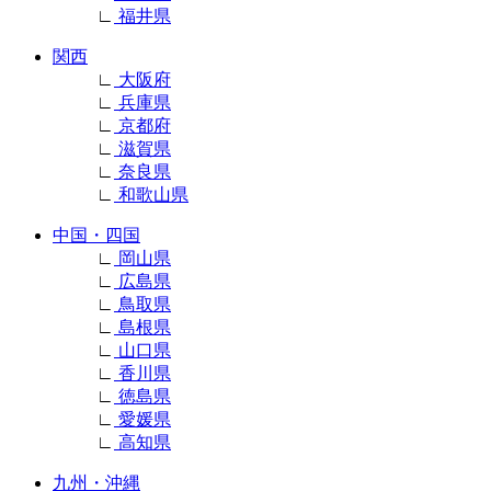
∟
福井県
関西
∟
大阪府
∟
兵庫県
∟
京都府
∟
滋賀県
∟
奈良県
∟
和歌山県
中国・四国
∟
岡山県
∟
広島県
∟
鳥取県
∟
島根県
∟
山口県
∟
香川県
∟
徳島県
∟
愛媛県
∟
高知県
九州・沖縄