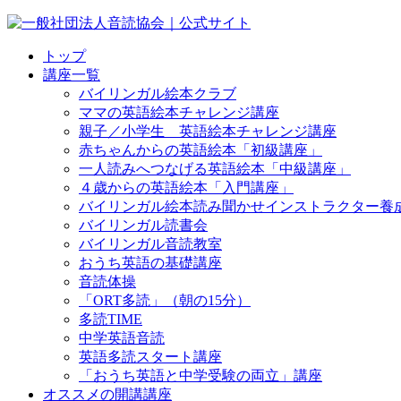
トップ
講座一覧
バイリンガル絵本クラブ
ママの英語絵本チャレンジ講座
親子／小学生 英語絵本チャレンジ講座
赤ちゃんからの英語絵本「初級講座」
一人読みへつなげる英語絵本「中級講座」
４歳からの英語絵本「入門講座」
バイリンガル絵本読み聞かせインストラクター養
バイリンガル読書会
バイリンガル音読教室
おうち英語の基礎講座
音読体操
「ORT多読」（朝の15分）
多読TIME
中学英語音読
英語多読スタート講座
「おうち英語と中学受験の両立」講座
オススメの開講講座