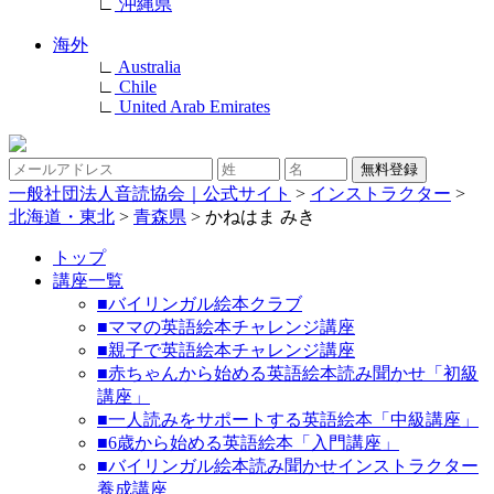
∟
沖縄県
海外
∟
Australia
∟
Chile
∟
United Arab Emirates
一般社団法人音読協会｜公式サイト
>
インストラクター
>
北海道・東北
>
青森県
>
かねはま みき
トップ
講座一覧
■バイリンガル絵本クラブ
■ママの英語絵本チャレンジ講座
■親子で英語絵本チャレンジ講座
■赤ちゃんから始める英語絵本読み聞かせ「初級
講座」
■一人読みをサポートする英語絵本「中級講座」
■6歳から始める英語絵本「入門講座」
■バイリンガル絵本読み聞かせインストラクター
養成講座