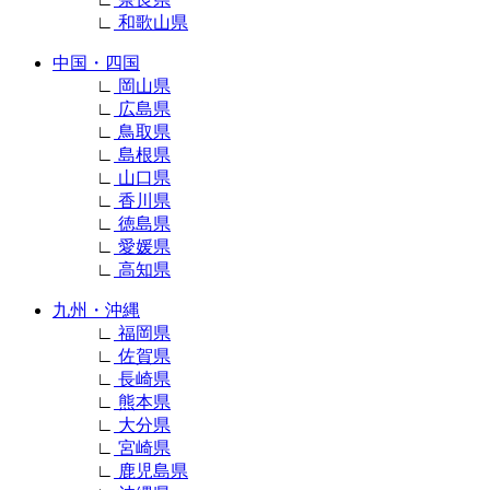
∟
和歌山県
中国・四国
∟
岡山県
∟
広島県
∟
鳥取県
∟
島根県
∟
山口県
∟
香川県
∟
徳島県
∟
愛媛県
∟
高知県
九州・沖縄
∟
福岡県
∟
佐賀県
∟
長崎県
∟
熊本県
∟
大分県
∟
宮崎県
∟
鹿児島県