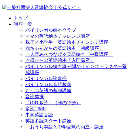
トップ
講座一覧
バイリンガル絵本クラブ
ママの英語絵本チャレンジ講座
親子／小学生 英語絵本チャレンジ講座
赤ちゃんからの英語絵本「初級講座」
一人読みへつなげる英語絵本「中級講座」
４歳からの英語絵本「入門講座」
バイリンガル絵本読み聞かせインストラクター養
成講座
バイリンガル読書会
バイリンガル音読教室
おうち英語の基礎講座
音読体操
「ORT多読」（朝の15分）
多読TIME
中学英語音読
英語多読スタート講座
「おうち英語と中学受験の両立」講座