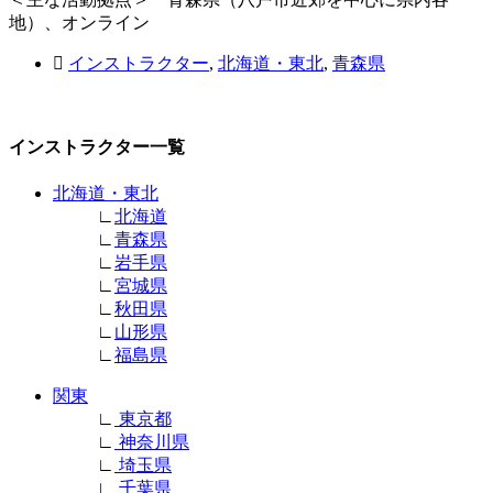
地）、オンライン
インストラクター
,
北海道・東北
,
青森県
インストラクター一覧
北海道・東北
∟
北海道
∟
青森県
∟
岩手県
∟
宮城県
∟
秋田県
∟
山形県
∟
福島県
関東
∟
東京都
∟
神奈川県
∟
埼玉県
∟
千葉県