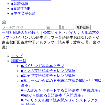
■
音読体操
■
多読TIME
■
中学英語音読
一般社団法人音読協会｜公式サイト
>
バイリンガル絵本ク
ラブ
>
バイリンガル絵本クラブ～英語絵本おはなし会～＠
東京都町田市木曽子どもクラブ（読み手：波多江 葵、泉沙
織）
トップ
講座一覧
■バイリンガル絵本クラブ
■ママの英語絵本チャレンジ講座
■親子で英語絵本チャレンジ講座
■赤ちゃんから始める英語絵本読み聞かせ「初級
講座」
■一人読みをサポートする英語絵本「中級講座」
■6歳から始める英語絵本「入門講座」
■バイリンガル絵本読み聞かせインストラクター