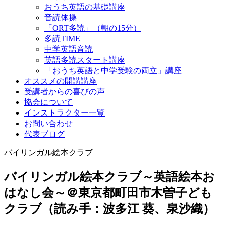
おうち英語の基礎講座
音読体操
「ORT多読」（朝の15分）
多読TIME
中学英語音読
英語多読スタート講座
「おうち英語と中学受験の両立」講座
オススメの開講講座
受講者からの喜びの声
協会について
インストラクター一覧
お問い合わせ
代表ブログ
バイリンガル絵本クラブ
バイリンガル絵本クラブ～英語絵本お
はなし会～＠東京都町田市木曽子ども
クラブ（読み手：波多江 葵、泉沙織）