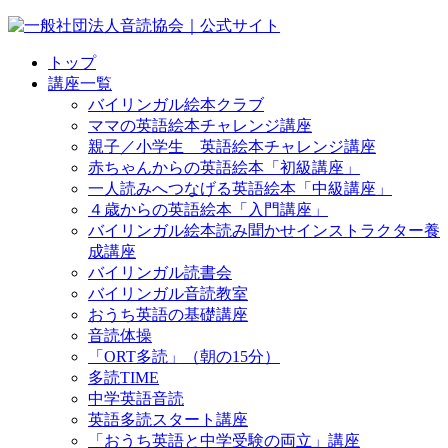
トップ
講座一覧
バイリンガル絵本クラブ
ママの英語絵本チャレンジ講座
親子／小学生 英語絵本チャレンジ講座
赤ちゃんからの英語絵本「初級講座」
一人読みへつなげる英語絵本「中級講座」
４歳からの英語絵本「入門講座」
バイリンガル絵本読み聞かせインストラクター養
成講座
バイリンガル読書会
バイリンガル音読教室
おうち英語の基礎講座
音読体操
「ORT多読」（朝の15分）
多読TIME
中学英語音読
英語多読スタート講座
「おうち英語と中学受験の両立」講座