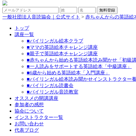
一般社団法人音読協会｜公式サイト
>
赤ちゃんからの英語絵
トップ
講座一覧
■バイリンガル絵本クラブ
■ママの英語絵本チャレンジ講座
■親子で英語絵本チャレンジ講座
■赤ちゃんから始める英語絵本読み聞かせ「初級
■一人読みをサポートする英語絵本「中級講座」
■6歳から始める英語絵本「入門講座」
■バイリンガル絵本読み聞かせインストラクター
■バイリンガル読書会
■バイリンガル音読教室
オススメの開講講座
参加者の感想
協会について
インストラクター一覧
お問い合わせ
代表ブログ