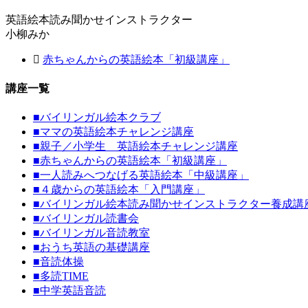
英語絵本読み聞かせインストラクター
小柳みか
赤ちゃんからの英語絵本「初級講座」
講座一覧
■
バイリンガル絵本クラブ
■
ママの英語絵本チャレンジ講座
■
親子／小学生 英語絵本チャレンジ講座
■
赤ちゃんからの英語絵本「初級講座」
■
一人読みへつなげる英語絵本「中級講座」
■
４歳からの英語絵本「入門講座」
■
バイリンガル絵本読み聞かせインストラクター養成講
■
バイリンガル読書会
■
バイリンガル音読教室
■
おうち英語の基礎講座
■
音読体操
■
多読TIME
■
中学英語音読