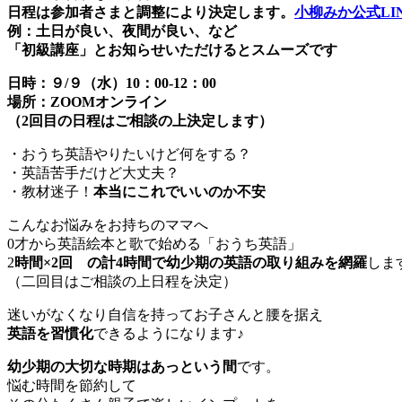
日程は参加者さまと調整により決定します。
小柳みか公式LI
例：土日が良い、夜間が良い、など
「初級講座」とお知らせいただけるとスムーズです
日時：９/９（水）10：00-12：00
場所：ZOOMオンライン
（2回目の日程はご相談の上決定します）
・おうち英語やりたいけど何をする？
・英語苦手だけど大丈夫？
・教材迷子！
本当にこれでいいのか不安
こんなお悩みをお持ちのママへ
0才から英語絵本と歌で始める「おうち英語」
2
時間×2回 の計4時間で幼少期の英語の取り組みを網羅
しま
（二回目はご相談の上日程を決定）
迷いがなくなり自信を持ってお子さんと腰を据え
英語を習慣化
できるようになります♪
幼少期の大切な時期はあっという間
です。
悩む時間を節約して