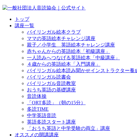
トップ
講座一覧
バイリンガル絵本クラブ
ママの英語絵本チャレンジ講座
親子／小学生 英語絵本チャレンジ講座
赤ちゃんからの英語絵本「初級講座」
一人読みへつなげる英語絵本「中級講座」
４歳からの英語絵本「入門講座」
バイリンガル絵本読み聞かせインストラクター養
バイリンガル読書会
バイリンガル音読教室
おうち英語の基礎講座
音読体操
「ORT多読」（朝の15分）
多読TIME
中学英語音読
英語多読スタート講座
「おうち英語と中学受験の両立」講座
オススメの開講講座