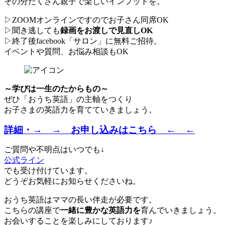
その分たくさん親子で楽しいインプットを。
▷ZOOMオンラインですのでお子さん同席OK
▷聞き逃しても
録画をお渡しで見直しOK
▷終了後facebook「サロン」に無料ご招待。
イベントや質問、お悩み相談もOK
～学びは一生のたからもの～
ぜひ「おうち英語」の主軸をつくり
お子さまの英語力を育てていきましょう。
詳細・→ → お申し込みはこちら ← ←
ご質問や不明点はいつでも↓
公式ライン
でも受け付けています。
どうぞお気軽にお知らせくださいね。
おうち英語はママの長い伴走が必要です。
こちらの講座で
一緒に豊かな英語力を
育んでいきましょう。
お会いすることを楽しみにしております♪