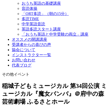
おうち英語の基礎講座
音読体操
「ORT多読」（朝の15分）
多読TIME
中学英語音読
英語多読スタート講座
「おうち英語と中学受験の両立」講座
オススメの開講講座
受講者からの喜びの声
協会について
インストラクター一覧
お問い合わせ
代表ブログ
その他イベント
稲城子どもミュージカル 第34回公演 ミ
ュージカル『魔女バンバ』＠府中の森
芸術劇場 ふるさとホール