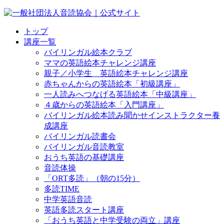
トップ
講座一覧
バイリンガル絵本クラブ
ママの英語絵本チャレンジ講座
親子／小学生 英語絵本チャレンジ講座
赤ちゃんからの英語絵本「初級講座」
一人読みへつなげる英語絵本「中級講座」
４歳からの英語絵本「入門講座」
バイリンガル絵本読み聞かせインストラクター養
成講座
バイリンガル読書会
バイリンガル音読教室
おうち英語の基礎講座
音読体操
「ORT多読」（朝の15分）
多読TIME
中学英語音読
英語多読スタート講座
「おうち英語と中学受験の両立」講座