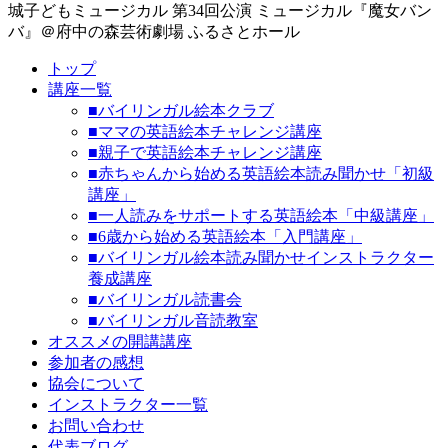
城子どもミュージカル 第34回公演 ミュージカル『魔女バン
バ』＠府中の森芸術劇場 ふるさとホール
トップ
講座一覧
■バイリンガル絵本クラブ
■ママの英語絵本チャレンジ講座
■親子で英語絵本チャレンジ講座
■赤ちゃんから始める英語絵本読み聞かせ「初級
講座」
■一人読みをサポートする英語絵本「中級講座」
■6歳から始める英語絵本「入門講座」
■バイリンガル絵本読み聞かせインストラクター
養成講座
■バイリンガル読書会
■バイリンガル音読教室
オススメの開講講座
参加者の感想
協会について
インストラクター一覧
お問い合わせ
代表ブログ