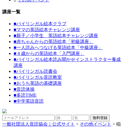
講座一覧
■
バイリンガル絵本クラブ
■
ママの英語絵本チャレンジ講座
■
親子／小学生 英語絵本チャレンジ講座
■
赤ちゃんからの英語絵本「初級講座」
■
一人読みへつなげる英語絵本「中級講座」
■
４歳からの英語絵本「入門講座」
■
バイリンガル絵本読み聞かせインストラクター養成
講座
■
バイリンガル読書会
■
バイリンガル音読教室
■
おうち英語の基礎講座
■
音読体操
■
多読TIME
■
中学英語音読
一般社団法人音読協会｜公式サイト
>
その他イベント
>
稲