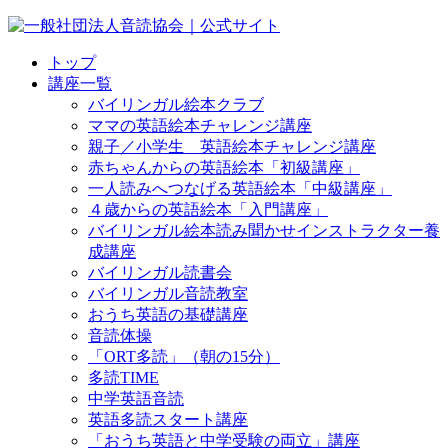
トップ
講座一覧
バイリンガル絵本クラブ
ママの英語絵本チャレンジ講座
親子／小学生 英語絵本チャレンジ講座
赤ちゃんからの英語絵本「初級講座」
一人読みへつなげる英語絵本「中級講座」
４歳からの英語絵本「入門講座」
バイリンガル絵本読み聞かせインストラクター養
成講座
バイリンガル読書会
バイリンガル音読教室
おうち英語の基礎講座
音読体操
「ORT多読」（朝の15分）
多読TIME
中学英語音読
英語多読スタート講座
「おうち英語と中学受験の両立」講座