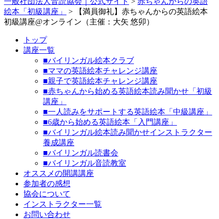
一般社団法人音読協会｜公式サイト
>
赤ちゃんからの英語
絵本「初級講座」
>
【満員御礼】赤ちゃんからの英語絵本
初級講座@オンライン（主催：大矢 悠卯）
トップ
講座一覧
■バイリンガル絵本クラブ
■ママの英語絵本チャレンジ講座
■親子で英語絵本チャレンジ講座
■赤ちゃんから始める英語絵本読み聞かせ「初級
講座」
■一人読みをサポートする英語絵本「中級講座」
■6歳から始める英語絵本「入門講座」
■バイリンガル絵本読み聞かせインストラクター
養成講座
■バイリンガル読書会
■バイリンガル音読教室
オススメの開講講座
参加者の感想
協会について
インストラクター一覧
お問い合わせ