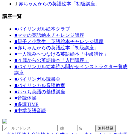
赤ちゃんからの英語絵本「初級講座」
講座一覧
■
バイリンガル絵本クラブ
■
ママの英語絵本チャレンジ講座
■
親子／小学生 英語絵本チャレンジ講座
■
赤ちゃんからの英語絵本「初級講座」
■
一人読みへつなげる英語絵本「中級講座」
■
４歳からの英語絵本「入門講座」
■
バイリンガル絵本読み聞かせインストラクター養成
講座
■
バイリンガル読書会
■
バイリンガル音読教室
■
おうち英語の基礎講座
■
音読体操
■
多読TIME
■
中学英語音読