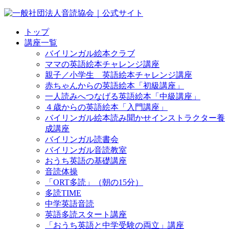
トップ
講座一覧
バイリンガル絵本クラブ
ママの英語絵本チャレンジ講座
親子／小学生 英語絵本チャレンジ講座
赤ちゃんからの英語絵本「初級講座」
一人読みへつなげる英語絵本「中級講座」
４歳からの英語絵本「入門講座」
バイリンガル絵本読み聞かせインストラクター養
成講座
バイリンガル読書会
バイリンガル音読教室
おうち英語の基礎講座
音読体操
「ORT多読」（朝の15分）
多読TIME
中学英語音読
英語多読スタート講座
「おうち英語と中学受験の両立」講座