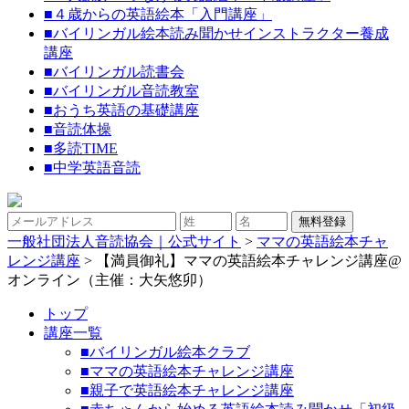
■
４歳からの英語絵本「入門講座」
■
バイリンガル絵本読み聞かせインストラクター養成
講座
■
バイリンガル読書会
■
バイリンガル音読教室
■
おうち英語の基礎講座
■
音読体操
■
多読TIME
■
中学英語音読
一般社団法人音読協会｜公式サイト
>
ママの英語絵本チャ
レンジ講座
>
【満員御礼】ママの英語絵本チャレンジ講座@
オンライン（主催：大矢悠卯）
トップ
講座一覧
■バイリンガル絵本クラブ
■ママの英語絵本チャレンジ講座
■親子で英語絵本チャレンジ講座