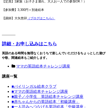
【定員】1家族（お子さま連れ、大人お一人での参加OK！）
【参加費】3,300円＋別途絵本
【講師】大矢悠卯
（ブログはこちら）
———–
詳細・お申し込みはこちら
英語のある時間を無理なくおうちで楽しんでいただける
ちょっとした遊び
や歌、関連絵本もご紹介します。
ママの英語絵本チャレンジ講座
講座一覧
■
バイリンガル絵本クラブ
■
ママの英語絵本チャレンジ講座
■
親子／小学生 英語絵本チャレンジ講座
■
赤ちゃんからの英語絵本「初級講座」
■
一人読みへつなげる英語絵本「中級講座」