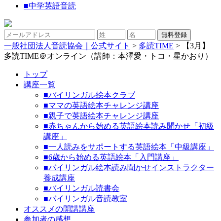
■
中学英語音読
一般社団法人音読協会｜公式サイト
>
多読TIME
>
【3月】
多読TIME＠オンライン（講師：本澤愛・トコ・星かおり）
トップ
講座一覧
■バイリンガル絵本クラブ
■ママの英語絵本チャレンジ講座
■親子で英語絵本チャレンジ講座
■赤ちゃんから始める英語絵本読み聞かせ「初級
講座」
■一人読みをサポートする英語絵本「中級講座」
■6歳から始める英語絵本「入門講座」
■バイリンガル絵本読み聞かせインストラクター
養成講座
■バイリンガル読書会
■バイリンガル音読教室
オススメの開講講座
参加者の感想