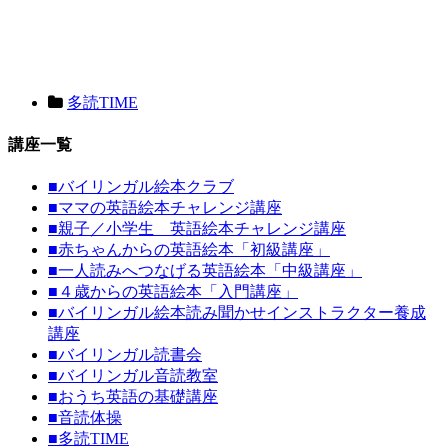
多読TIME
講座一覧
■
バイリンガル絵本クラブ
■
ママの英語絵本チャレンジ講座
■
親子／小学生 英語絵本チャレンジ講座
■
赤ちゃんからの英語絵本「初級講座」
■
一人読みへつなげる英語絵本「中級講座」
■
４歳からの英語絵本「入門講座」
■
バイリンガル絵本読み聞かせインストラクター養成
講座
■
バイリンガル読書会
■
バイリンガル音読教室
■
おうち英語の基礎講座
■
音読体操
■
多読TIME