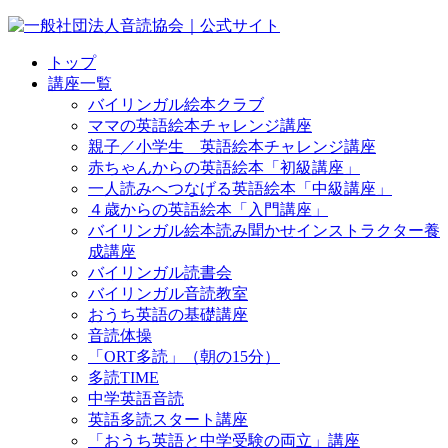
トップ
講座一覧
バイリンガル絵本クラブ
ママの英語絵本チャレンジ講座
親子／小学生 英語絵本チャレンジ講座
赤ちゃんからの英語絵本「初級講座」
一人読みへつなげる英語絵本「中級講座」
４歳からの英語絵本「入門講座」
バイリンガル絵本読み聞かせインストラクター養
成講座
バイリンガル読書会
バイリンガル音読教室
おうち英語の基礎講座
音読体操
「ORT多読」（朝の15分）
多読TIME
中学英語音読
英語多読スタート講座
「おうち英語と中学受験の両立」講座