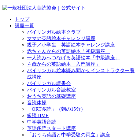
トップ
講座一覧
バイリンガル絵本クラブ
ママの英語絵本チャレンジ講座
親子／小学生 英語絵本チャレンジ講座
赤ちゃんからの英語絵本「初級講座」
一人読みへつなげる英語絵本「中級講座」
４歳からの英語絵本「入門講座」
バイリンガル絵本読み聞かせインストラクター養
成講座
バイリンガル読書会
バイリンガル音読教室
おうち英語の基礎講座
音読体操
「ORT多読」（朝の15分）
多読TIME
中学英語音読
英語多読スタート講座
「おうち英語と中学受験の両立」講座