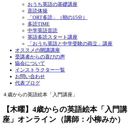
おうち英語の基礎講座
音読体操
「ORT多読」（朝の15分）
多読TIME
中学英語音読
英語多読スタート講座
「おうち英語と中学受験の両立」講座
オススメの開講講座
受講者からの喜びの声
協会について
インストラクター一覧
お問い合わせ
代表ブログ
４歳からの英語絵本「入門講座」
【木曜】4歳からの英語絵本「入門講
座」オンライン（講師：小柳みか）