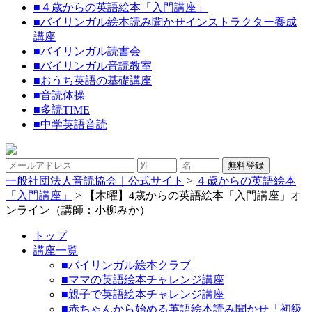
■
４歳からの英語絵本「入門講座」
■
バイリンガル絵本読み聞かせインストラクター養成
講座
■
バイリンガル読書会
■
バイリンガル音読教室
■
おうち英語の基礎講座
■
音読体操
■
多読TIME
■
中学英語音読
一般社団法人音読協会｜公式サイト
>
４歳からの英語絵本
「入門講座」
>
【木曜】4歳からの英語絵本「入門講座」オ
ンライン（講師：小柳みか）
トップ
講座一覧
■バイリンガル絵本クラブ
■ママの英語絵本チャレンジ講座
■親子で英語絵本チャレンジ講座
■赤ちゃんから始める英語絵本読み聞かせ「初級