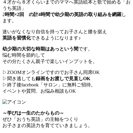
４才から８才くらいまでのママへ英語絵本と歌で始める「お
うち英語」
2
時間×2回 の計4時間で幼少期の英語の取り組みを網羅
し
ます。
迷いがなくなり自信を持ってお子さんと腰を据え
英語を習慣化
できるようになります♪
幼少期の大切な時期はあっという間
です。
悩む時間を節約して
その分たくさん親子で楽しいインプットを。
▷ZOOMオンラインですのでお子さん同席OK
▷聞き逃しても
録画をお渡しで見直しOK
▷終了後facebook「サロン」に無料ご招待。
イベントや質問、お悩み相談もOK
～学びは一生のたからもの～
ぜひ「おうち英語」の主軸をつくり
お子さまの英語力を育てていきましょう。