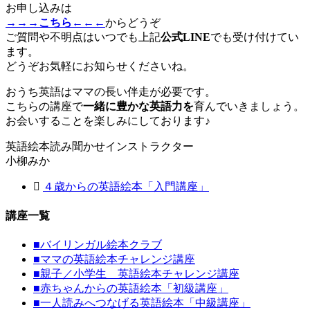
お申し込みは
→→→こちら←←←
からどうぞ
ご質問や不明点はいつでも上記
公式LINE
でも受け付けてい
ます。
どうぞお気軽にお知らせくださいね。
おうち英語はママの長い伴走が必要です。
こちらの講座で
一緒に豊かな英語力を
育んでいきましょう。
お会いすることを楽しみにしております♪
英語絵本読み聞かせインストラクター
小柳みか
４歳からの英語絵本「入門講座」
講座一覧
■
バイリンガル絵本クラブ
■
ママの英語絵本チャレンジ講座
■
親子／小学生 英語絵本チャレンジ講座
■
赤ちゃんからの英語絵本「初級講座」
■
一人読みへつなげる英語絵本「中級講座」