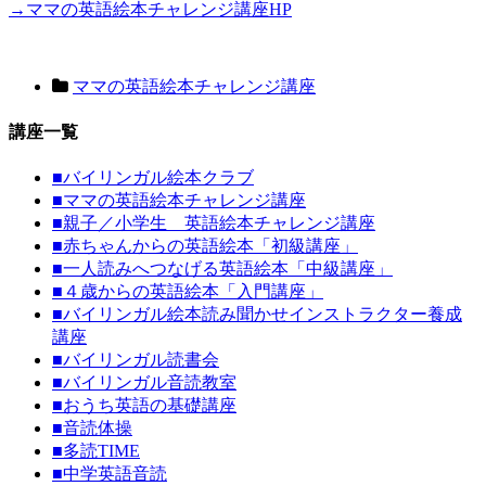
→ママの英語絵本チャレンジ講座HP
ママの英語絵本チャレンジ講座
講座一覧
■
バイリンガル絵本クラブ
■
ママの英語絵本チャレンジ講座
■
親子／小学生 英語絵本チャレンジ講座
■
赤ちゃんからの英語絵本「初級講座」
■
一人読みへつなげる英語絵本「中級講座」
■
４歳からの英語絵本「入門講座」
■
バイリンガル絵本読み聞かせインストラクター養成
講座
■
バイリンガル読書会
■
バイリンガル音読教室
■
おうち英語の基礎講座
■
音読体操
■
多読TIME
■
中学英語音読