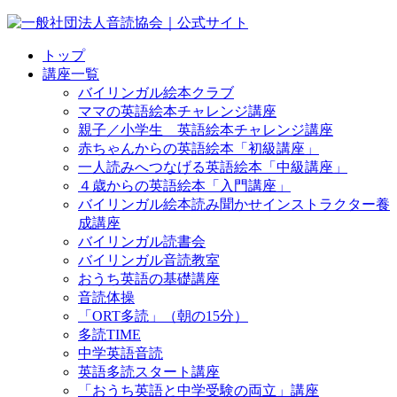
トップ
講座一覧
バイリンガル絵本クラブ
ママの英語絵本チャレンジ講座
親子／小学生 英語絵本チャレンジ講座
赤ちゃんからの英語絵本「初級講座」
一人読みへつなげる英語絵本「中級講座」
４歳からの英語絵本「入門講座」
バイリンガル絵本読み聞かせインストラクター養
成講座
バイリンガル読書会
バイリンガル音読教室
おうち英語の基礎講座
音読体操
「ORT多読」（朝の15分）
多読TIME
中学英語音読
英語多読スタート講座
「おうち英語と中学受験の両立」講座