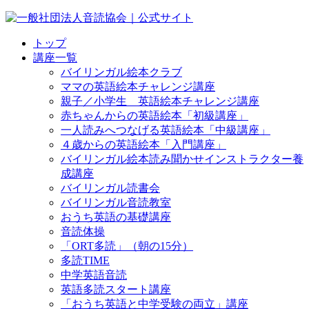
トップ
講座一覧
バイリンガル絵本クラブ
ママの英語絵本チャレンジ講座
親子／小学生 英語絵本チャレンジ講座
赤ちゃんからの英語絵本「初級講座」
一人読みへつなげる英語絵本「中級講座」
４歳からの英語絵本「入門講座」
バイリンガル絵本読み聞かせインストラクター養
成講座
バイリンガル読書会
バイリンガル音読教室
おうち英語の基礎講座
音読体操
「ORT多読」（朝の15分）
多読TIME
中学英語音読
英語多読スタート講座
「おうち英語と中学受験の両立」講座