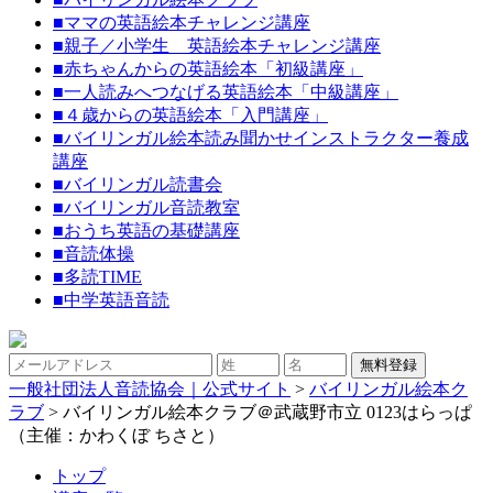
■
ママの英語絵本チャレンジ講座
■
親子／小学生 英語絵本チャレンジ講座
■
赤ちゃんからの英語絵本「初級講座」
■
一人読みへつなげる英語絵本「中級講座」
■
４歳からの英語絵本「入門講座」
■
バイリンガル絵本読み聞かせインストラクター養成
講座
■
バイリンガル読書会
■
バイリンガル音読教室
■
おうち英語の基礎講座
■
音読体操
■
多読TIME
■
中学英語音読
一般社団法人音読協会｜公式サイト
>
バイリンガル絵本ク
ラブ
>
バイリンガル絵本クラブ＠武蔵野市立 0123はらっぱ
（主催：かわくぼ ちさと）
トップ