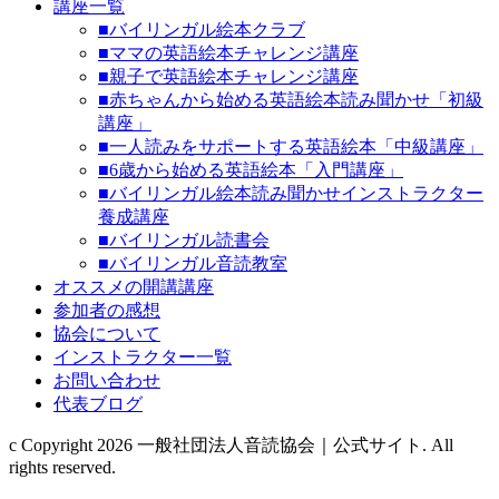
講座一覧
■バイリンガル絵本クラブ
■ママの英語絵本チャレンジ講座
■親子で英語絵本チャレンジ講座
■赤ちゃんから始める英語絵本読み聞かせ「初級
講座」
■一人読みをサポートする英語絵本「中級講座」
■6歳から始める英語絵本「入門講座」
■バイリンガル絵本読み聞かせインストラクター
養成講座
■バイリンガル読書会
■バイリンガル音読教室
オススメの開講講座
参加者の感想
協会について
インストラクター一覧
お問い合わせ
代表ブログ
c Copyright 2026 一般社団法人音読協会｜公式サイト. All
rights reserved.