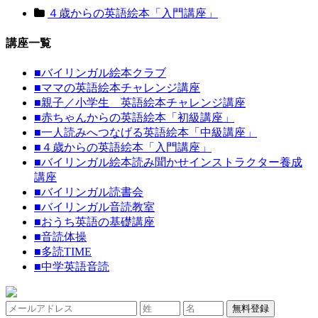
４歳からの英語絵本「入門講座」
講座一覧
■
バイリンガル絵本クラブ
■
ママの英語絵本チャレンジ講座
■
親子／小学生 英語絵本チャレンジ講座
■
赤ちゃんからの英語絵本「初級講座」
■
一人読みへつなげる英語絵本「中級講座」
■
４歳からの英語絵本「入門講座」
■
バイリンガル絵本読み聞かせインストラクター養成
講座
■
バイリンガル読書会
■
バイリンガル音読教室
■
おうち英語の基礎講座
■
音読体操
■
多読TIME
■
中学英語音読