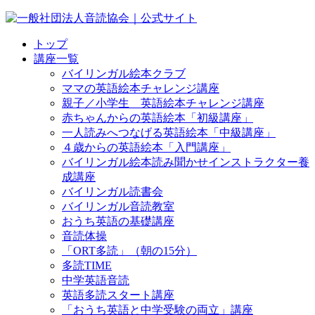
トップ
講座一覧
バイリンガル絵本クラブ
ママの英語絵本チャレンジ講座
親子／小学生 英語絵本チャレンジ講座
赤ちゃんからの英語絵本「初級講座」
一人読みへつなげる英語絵本「中級講座」
４歳からの英語絵本「入門講座」
バイリンガル絵本読み聞かせインストラクター養
成講座
バイリンガル読書会
バイリンガル音読教室
おうち英語の基礎講座
音読体操
「ORT多読」（朝の15分）
多読TIME
中学英語音読
英語多読スタート講座
「おうち英語と中学受験の両立」講座