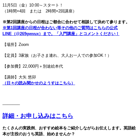
11月5日（金）10:00～スタート！
（1時間×4回 または 2時間×2回講座）
※第2回講座からの日程はご都合に合わせて相談して決めて参ります。
※第1回講座の日程が合わない等その他のご質問はこちらの公式
LINE（@269gwvux）まで。「入門講座」とコメントください！
【場所】Zoom
【定員】3
家族（お子さま連れ、大人お一人での参加OK！）
【参加費】
22,000円＋別途絵本代
【講師】大矢 悠卯
（日々の読み聞かせのようすはこちら）
———–
詳細・お申し込みはこちら
たくさんの実践例、おすすめ絵本をご紹介しながらお伝えします。英語絵
本が主役のおうち英語、始めませんか？