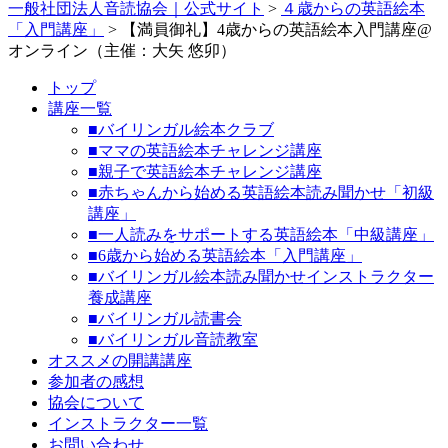
一般社団法人音読協会｜公式サイト
>
４歳からの英語絵本
「入門講座」
>
【満員御礼】4歳からの英語絵本入門講座@
オンライン（主催：大矢 悠卯）
トップ
講座一覧
■バイリンガル絵本クラブ
■ママの英語絵本チャレンジ講座
■親子で英語絵本チャレンジ講座
■赤ちゃんから始める英語絵本読み聞かせ「初級
講座」
■一人読みをサポートする英語絵本「中級講座」
■6歳から始める英語絵本「入門講座」
■バイリンガル絵本読み聞かせインストラクター
養成講座
■バイリンガル読書会
■バイリンガル音読教室
オススメの開講講座
参加者の感想
協会について
インストラクター一覧
お問い合わせ