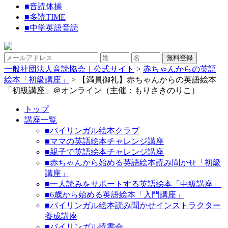
■
音読体操
■
多読TIME
■
中学英語音読
一般社団法人音読協会｜公式サイト
>
赤ちゃんからの英語
絵本「初級講座」
>
【満員御礼】赤ちゃんからの英語絵本
「初級講座」＠オンライン（主催：もりさきのりこ）
トップ
講座一覧
■バイリンガル絵本クラブ
■ママの英語絵本チャレンジ講座
■親子で英語絵本チャレンジ講座
■赤ちゃんから始める英語絵本読み聞かせ「初級
講座」
■一人読みをサポートする英語絵本「中級講座」
■6歳から始める英語絵本「入門講座」
■バイリンガル絵本読み聞かせインストラクター
養成講座
■バイリンガル読書会