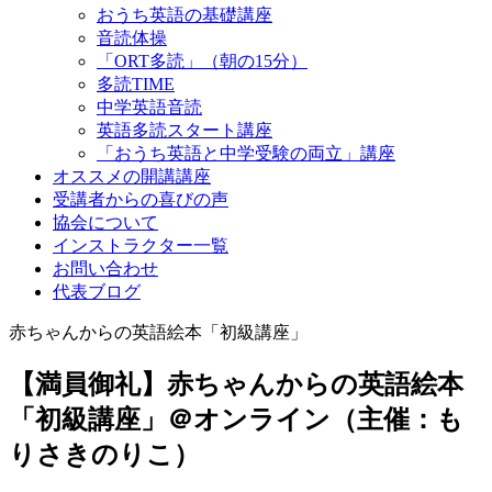
おうち英語の基礎講座
音読体操
「ORT多読」（朝の15分）
多読TIME
中学英語音読
英語多読スタート講座
「おうち英語と中学受験の両立」講座
オススメの開講講座
受講者からの喜びの声
協会について
インストラクター一覧
お問い合わせ
代表ブログ
赤ちゃんからの英語絵本「初級講座」
【満員御礼】赤ちゃんからの英語絵本
「初級講座」＠オンライン（主催：も
りさきのりこ）