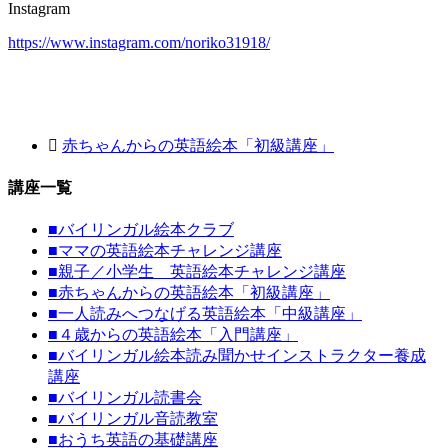
Instagram
https://www.instagram.com/noriko31918/
赤ちゃんからの英語絵本「初級講座」
講座一覧
■
バイリンガル絵本クラブ
■
ママの英語絵本チャレンジ講座
■
親子／小学生 英語絵本チャレンジ講座
■
赤ちゃんからの英語絵本「初級講座」
■
一人読みへつなげる英語絵本「中級講座」
■
４歳からの英語絵本「入門講座」
■
バイリンガル絵本読み聞かせインストラクター養成
講座
■
バイリンガル読書会
■
バイリンガル音読教室
■
おうち英語の基礎講座