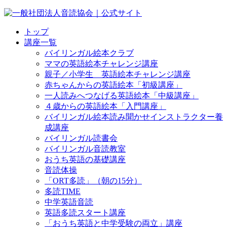
トップ
講座一覧
バイリンガル絵本クラブ
ママの英語絵本チャレンジ講座
親子／小学生 英語絵本チャレンジ講座
赤ちゃんからの英語絵本「初級講座」
一人読みへつなげる英語絵本「中級講座」
４歳からの英語絵本「入門講座」
バイリンガル絵本読み聞かせインストラクター養
成講座
バイリンガル読書会
バイリンガル音読教室
おうち英語の基礎講座
音読体操
「ORT多読」（朝の15分）
多読TIME
中学英語音読
英語多読スタート講座
「おうち英語と中学受験の両立」講座