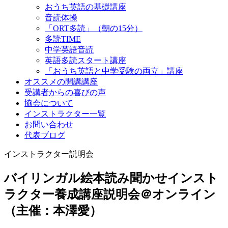
おうち英語の基礎講座
音読体操
「ORT多読」（朝の15分）
多読TIME
中学英語音読
英語多読スタート講座
「おうち英語と中学受験の両立」講座
オススメの開講講座
受講者からの喜びの声
協会について
インストラクター一覧
お問い合わせ
代表ブログ
インストラクター説明会
バイリンガル絵本読み聞かせインスト
ラクター養成講座説明会＠オンライン
（主催：本澤愛）