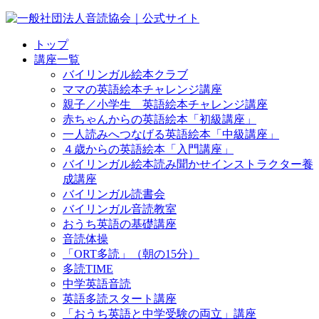
トップ
講座一覧
バイリンガル絵本クラブ
ママの英語絵本チャレンジ講座
親子／小学生 英語絵本チャレンジ講座
赤ちゃんからの英語絵本「初級講座」
一人読みへつなげる英語絵本「中級講座」
４歳からの英語絵本「入門講座」
バイリンガル絵本読み聞かせインストラクター養
成講座
バイリンガル読書会
バイリンガル音読教室
おうち英語の基礎講座
音読体操
「ORT多読」（朝の15分）
多読TIME
中学英語音読
英語多読スタート講座
「おうち英語と中学受験の両立」講座