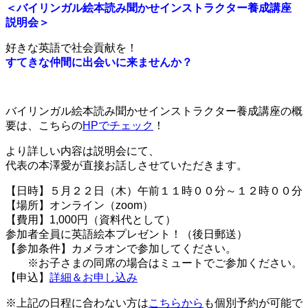
＜バイリンガル絵本読み聞かせインストラクター養成講座
説明会＞
好きな英語で社会貢献を！
すてきな仲間に出会いに来ませんか？
バイリンガル絵本読み聞かせ
インストラクター養成講座の
概
要は、こちらの
HPでチェック
！
より詳しい内容は説明会にて、
代表の本澤愛が直接お話しさせていただきます。
【日時】５月２２
日（木
）午前１１
時００分～１２時００分
【場所】オンライン（zoom）
【費用】1,000円（資料代として）
参加者全員に英語絵本プレゼント！（後日郵送）
【参加条件】カメラオンで参加してください。
※お子さまの同席の場合はミュートでご参加ください。
【申込】
詳細＆お申し込み
※上記の日程に合わない方は
こちらから
も個別予約が可能で