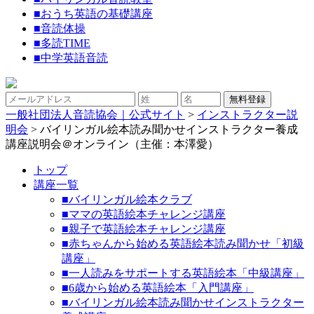
■
おうち英語の基礎講座
■
音読体操
■
多読TIME
■
中学英語音読
一般社団法人音読協会｜公式サイト
>
インストラクター説
明会
>
バイリンガル絵本読み聞かせインストラクター養成
講座説明会＠オンライン（主催：本澤愛）
トップ
講座一覧
■バイリンガル絵本クラブ
■ママの英語絵本チャレンジ講座
■親子で英語絵本チャレンジ講座
■赤ちゃんから始める英語絵本読み聞かせ「初級
講座」
■一人読みをサポートする英語絵本「中級講座」
■6歳から始める英語絵本「入門講座」
■バイリンガル絵本読み聞かせインストラクター