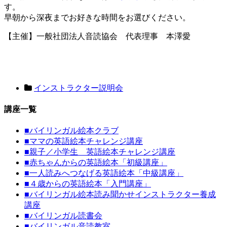
す。
早朝から深夜までお好きな時間をお選びください。
【主催】一般社団法人音読協会 代表理事 本澤愛
インストラクター説明会
講座一覧
■
バイリンガル絵本クラブ
■
ママの英語絵本チャレンジ講座
■
親子／小学生 英語絵本チャレンジ講座
■
赤ちゃんからの英語絵本「初級講座」
■
一人読みへつなげる英語絵本「中級講座」
■
４歳からの英語絵本「入門講座」
■
バイリンガル絵本読み聞かせインストラクター養成
講座
■
バイリンガル読書会
■
バイリンガル音読教室