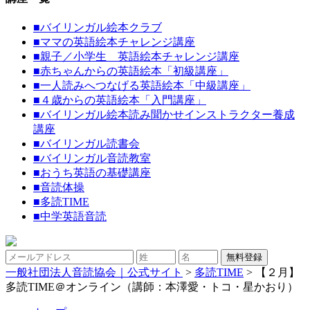
■
バイリンガル絵本クラブ
■
ママの英語絵本チャレンジ講座
■
親子／小学生 英語絵本チャレンジ講座
■
赤ちゃんからの英語絵本「初級講座」
■
一人読みへつなげる英語絵本「中級講座」
■
４歳からの英語絵本「入門講座」
■
バイリンガル絵本読み聞かせインストラクター養成
講座
■
バイリンガル読書会
■
バイリンガル音読教室
■
おうち英語の基礎講座
■
音読体操
■
多読TIME
■
中学英語音読
一般社団法人音読協会｜公式サイト
>
多読TIME
>
【２月】
多読TIME＠オンライン（講師：本澤愛・トコ・星かおり）