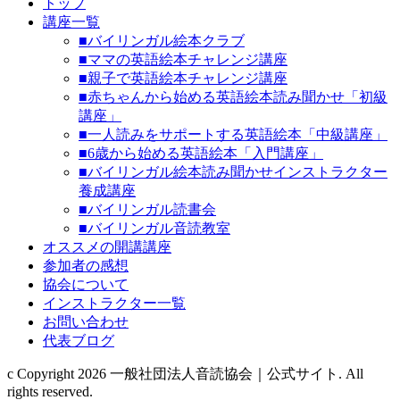
トップ
講座一覧
■バイリンガル絵本クラブ
■ママの英語絵本チャレンジ講座
■親子で英語絵本チャレンジ講座
■赤ちゃんから始める英語絵本読み聞かせ「初級
講座」
■一人読みをサポートする英語絵本「中級講座」
■6歳から始める英語絵本「入門講座」
■バイリンガル絵本読み聞かせインストラクター
養成講座
■バイリンガル読書会
■バイリンガル音読教室
オススメの開講講座
参加者の感想
協会について
インストラクター一覧
お問い合わせ
代表ブログ
c Copyright 2026 一般社団法人音読協会｜公式サイト. All
rights reserved.