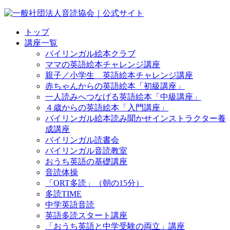
トップ
講座一覧
バイリンガル絵本クラブ
ママの英語絵本チャレンジ講座
親子／小学生 英語絵本チャレンジ講座
赤ちゃんからの英語絵本「初級講座」
一人読みへつなげる英語絵本「中級講座」
４歳からの英語絵本「入門講座」
バイリンガル絵本読み聞かせインストラクター養
成講座
バイリンガル読書会
バイリンガル音読教室
おうち英語の基礎講座
音読体操
「ORT多読」（朝の15分）
多読TIME
中学英語音読
英語多読スタート講座
「おうち英語と中学受験の両立」講座