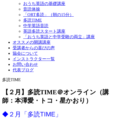
おうち英語の基礎講座
音読体操
「ORT多読」（朝の15分）
多読TIME
中学英語音読
英語多読スタート講座
「おうち英語と中学受験の両立」講座
オススメの開講講座
受講者からの喜びの声
協会について
インストラクター一覧
お問い合わせ
代表ブログ
多読TIME
【２月】多読TIME＠オンライン（講
師：本澤愛・トコ・星かおり）
◆２月「多読TIME」