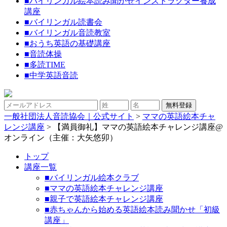
■
バイリンガル絵本読み聞かせインストラクター養成
講座
■
バイリンガル読書会
■
バイリンガル音読教室
■
おうち英語の基礎講座
■
音読体操
■
多読TIME
■
中学英語音読
一般社団法人音読協会｜公式サイト
>
ママの英語絵本チャ
レンジ講座
>
【満員御礼】ママの英語絵本チャレンジ講座@
オンライン（主催：大矢悠卯）
トップ
講座一覧
■バイリンガル絵本クラブ
■ママの英語絵本チャレンジ講座
■親子で英語絵本チャレンジ講座
■赤ちゃんから始める英語絵本読み聞かせ「初級
講座」