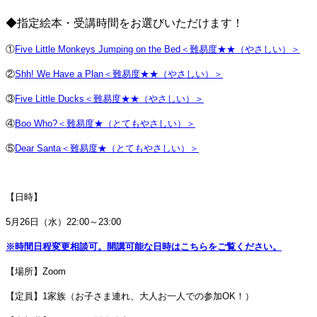
◆指定絵本・受講時間をお選びいただけます！
①
Five Little Monkeys Jumping on the Bed＜難易度★★（やさしい）＞
②
Shh! We Have a Plan＜難易度★★（やさしい）＞
③
Five Little Ducks＜難易度★★（やさしい）＞
④
Boo Who?＜難易度★（とてもやさしい）＞
⑤
Dear Santa＜難易度★（とてもやさしい）＞
【日時】
5月26日（水）22:00～23:00
※時間日程変更相談可。開講可能な日時はこちらをご覧ください。
【場所】Zoom
【定員】1家族（お子さま連れ、大人お一人での参加OK！）