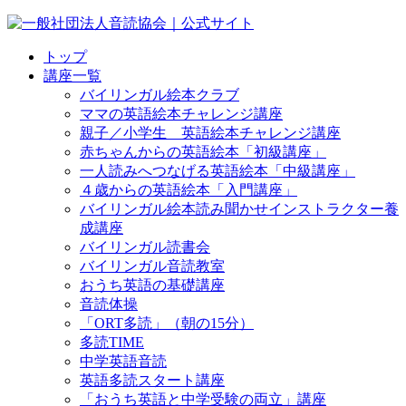
トップ
講座一覧
バイリンガル絵本クラブ
ママの英語絵本チャレンジ講座
親子／小学生 英語絵本チャレンジ講座
赤ちゃんからの英語絵本「初級講座」
一人読みへつなげる英語絵本「中級講座」
４歳からの英語絵本「入門講座」
バイリンガル絵本読み聞かせインストラクター養
成講座
バイリンガル読書会
バイリンガル音読教室
おうち英語の基礎講座
音読体操
「ORT多読」（朝の15分）
多読TIME
中学英語音読
英語多読スタート講座
「おうち英語と中学受験の両立」講座