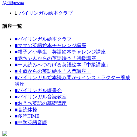
@269gwvux
バイリンガル絵本クラブ
講座一覧
■
バイリンガル絵本クラブ
■
ママの英語絵本チャレンジ講座
■
親子／小学生 英語絵本チャレンジ講座
■
赤ちゃんからの英語絵本「初級講座」
■
一人読みへつなげる英語絵本「中級講座」
■
４歳からの英語絵本「入門講座」
■
バイリンガル絵本読み聞かせインストラクター養成
講座
■
バイリンガル読書会
■
バイリンガル音読教室
■
おうち英語の基礎講座
■
音読体操
■
多読TIME
■
中学英語音読