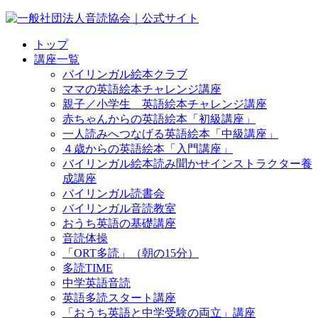
トップ
講座一覧
バイリンガル絵本クラブ
ママの英語絵本チャレンジ講座
親子／小学生 英語絵本チャレンジ講座
赤ちゃんからの英語絵本「初級講座」
一人読みへつなげる英語絵本「中級講座」
４歳からの英語絵本「入門講座」
バイリンガル絵本読み聞かせインストラクター養
成講座
バイリンガル読書会
バイリンガル音読教室
おうち英語の基礎講座
音読体操
「ORT多読」（朝の15分）
多読TIME
中学英語音読
英語多読スタート講座
「おうち英語と中学受験の両立」講座