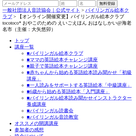
一般社団法人音読協会｜公式サイト
>
バイリンガル絵本ク
ラブ
>
【オンライン開催変更】バイリンガル絵本クラブ
tocotoco* おやこのための えいごえほん おはなしかい@海老
名市（主催：大矢悠卯）
トップ
講座一覧
■バイリンガル絵本クラブ
■ママの英語絵本チャレンジ講座
■親子で英語絵本チャレンジ講座
■赤ちゃんから始める英語絵本読み聞かせ「初級
講座」
■一人読みをサポートする英語絵本「中級講座」
■6歳から始める英語絵本「入門講座」
■バイリンガル絵本読み聞かせインストラクター
養成講座
■バイリンガル読書会
■バイリンガル音読教室
オススメの開講講座
参加者の感想