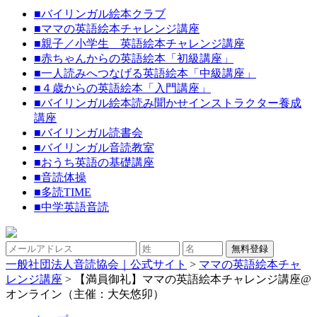
■
バイリンガル絵本クラブ
■
ママの英語絵本チャレンジ講座
■
親子／小学生 英語絵本チャレンジ講座
■
赤ちゃんからの英語絵本「初級講座」
■
一人読みへつなげる英語絵本「中級講座」
■
４歳からの英語絵本「入門講座」
■
バイリンガル絵本読み聞かせインストラクター養成
講座
■
バイリンガル読書会
■
バイリンガル音読教室
■
おうち英語の基礎講座
■
音読体操
■
多読TIME
■
中学英語音読
一般社団法人音読協会｜公式サイト
>
ママの英語絵本チャ
レンジ講座
>
【満員御礼】ママの英語絵本チャレンジ講座@
オンライン（主催：大矢悠卯）