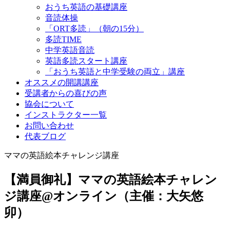
おうち英語の基礎講座
音読体操
「ORT多読」（朝の15分）
多読TIME
中学英語音読
英語多読スタート講座
「おうち英語と中学受験の両立」講座
オススメの開講講座
受講者からの喜びの声
協会について
インストラクター一覧
お問い合わせ
代表ブログ
ママの英語絵本チャレンジ講座
【満員御礼】ママの英語絵本チャレン
ジ講座@オンライン（主催：大矢悠
卯）