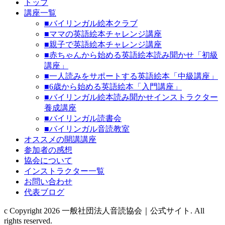
トップ
講座一覧
■バイリンガル絵本クラブ
■ママの英語絵本チャレンジ講座
■親子で英語絵本チャレンジ講座
■赤ちゃんから始める英語絵本読み聞かせ「初級
講座」
■一人読みをサポートする英語絵本「中級講座」
■6歳から始める英語絵本「入門講座」
■バイリンガル絵本読み聞かせインストラクター
養成講座
■バイリンガル読書会
■バイリンガル音読教室
オススメの開講講座
参加者の感想
協会について
インストラクター一覧
お問い合わせ
代表ブログ
c Copyright 2026 一般社団法人音読協会｜公式サイト. All
rights reserved.