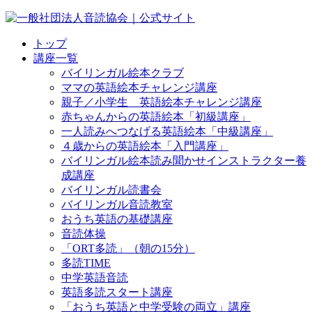
トップ
講座一覧
バイリンガル絵本クラブ
ママの英語絵本チャレンジ講座
親子／小学生 英語絵本チャレンジ講座
赤ちゃんからの英語絵本「初級講座」
一人読みへつなげる英語絵本「中級講座」
４歳からの英語絵本「入門講座」
バイリンガル絵本読み聞かせインストラクター養
成講座
バイリンガル読書会
バイリンガル音読教室
おうち英語の基礎講座
音読体操
「ORT多読」（朝の15分）
多読TIME
中学英語音読
英語多読スタート講座
「おうち英語と中学受験の両立」講座